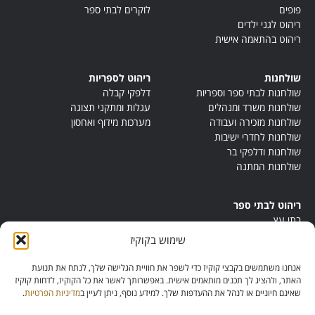
פופים
לוקרים לבתי ספר
ריהוט לגני ילדים
ריהוט בהתאמה אישית
שולחנות
ריהוט לספריות
שולחנות לבתי ספר וספריות
דלפקי קבלה
שולחנות משרד ומנהלים
עגלות ומתקני תצוגה
שולחנות מזכירה ועבודה
מערכות מידוף ואחסון
שולחנות לחדרי ישיבות
שולחנות ודלפקי בר
שולחנות המתנה
ריהוט לבתי ספר
בתי עץ
במות ישיבה
שימוש בקוקיז
ריהוט לחדרי מורים
ריהוט מונטסורי
אנחנו משתמשים בקבצי קוקיז כדי לשפר את חוויית הגלישה שלך, לנתח את תנועת
ריהוט אנתרופוסופי
האתר, ולהציג לך תכנים מותאמים אישית. באפשרותך לאשר את כל הקוקיז, לדחות קוקיז
שאינם חיוניים או לנהל את ההעדפות שלך. למידע נוסף, ניתן לעיין ב
מדיניות הפרטיות
.