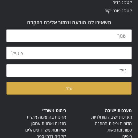
קטלוג בדים
קטלוג פורמייקות
תשאירו לנו הודעה ונחזור אליכם בהקדם
קראתי ואני מאשר/ת את
מדיניות הפרטיות
של האתר
מערכות ישיבה
ריהוט משרדי
מערכות ישיבה מודולריות
ארונות בהתאמה אישית
הדומים ופינות המתנה
כונניות וארונות אחסון
ספות וכורסאות
שולחנות משרד ומנהלים
פופים
לוקרים לבתי ספר