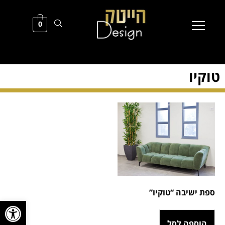
0
טוקיו
ספת ישיבה “טוקיו”
פתח סרגל
הוספה לסל