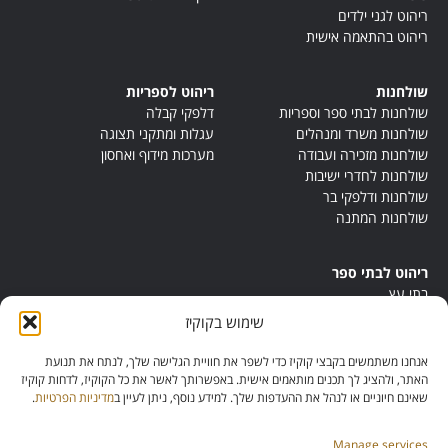
ריהוט לגני ילדים
ריהוט בהתאמה אישית
שולחנות
ריהוט לספריות
שולחנות לבתי ספר וספריות
דלפקי קבלה
שולחנות משרד ומנהלים
עגלות ומתקני תצוגה
שולחנות מזכירה ועבודה
מערכות מידוף ואחסון
שולחנות לחדרי ישיבות
שולחנות ודלפקי בר
שולחנות המתנה
ריהוט לבתי ספר
בתי עץ
במות ישיבה
שימוש בקוקיז
ריהוט לחדרי מורים
ריהוט מונטסורי
אנחנו משתמשים בקבצי קוקיז כדי לשפר את חוויית הגלישה שלך, לנתח את תנועת
ריהוט אנתרופוסופי
האתר, ולהציג לך תכנים מותאמים אישית. באפשרותך לאשר את כל הקוקיז, לדחות קוקיז
שאינם חיוניים או לנהל את ההעדפות שלך. למידע נוסף, ניתן לעיין ב
מדיניות הפרטיות
.
Manage services