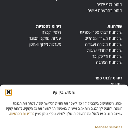
ריהוט לגני ילדים
ריהוט בהתאמה אישית
שולחנות
ריהוט לספריות
שולחנות לבתי ספר וספריות
דלפקי קבלה
שולחנות משרד ומנהלים
עגלות ומתקני תצוגה
שולחנות מזכירה ועבודה
מערכות מידוף ואחסון
שולחנות לחדרי ישיבות
שולחנות ודלפקי בר
שולחנות המתנה
ריהוט לבתי ספר
בתי עץ
במות ישיבה
שימוש בקוקיז
ריהוט לחדרי מורים
ריהוט מונטסורי
אנחנו משתמשים בקבצי קוקיז כדי לשפר את חוויית הגלישה שלך, לנתח את תנועת
ריהוט אנתרופוסופי
האתר, ולהציג לך תכנים מותאמים אישית. באפשרותך לאשר את כל הקוקיז, לדחות קוקיז
שאינם חיוניים או לנהל את ההעדפות שלך. למידע נוסף, ניתן לעיין ב
מדיניות הפרטיות
.
Manage services