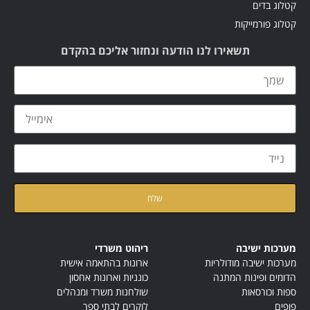
קטלוג בדים
קטלוג פורמייקות
תשאירו לנו הודעה ונחזור אליכם בהקדם
קראתי ואני מאשר/ת את
מדיניות הפרטיות
של האתר
מערכות ישיבה
ריהוט משרדי
מערכות ישיבה מודולריות
ארונות בהתאמה אישית
הדומים ופינות המתנה
כונניות וארונות אחסון
ספות וכורסאות
שולחנות משרד ומנהלים
פופים
לוקרים לבתי ספר