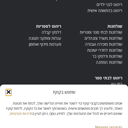
ריהוט לגני ילדים
ריהוט בהתאמה אישית
שולחנות
ריהוט לספריות
שולחנות לבתי ספר וספריות
דלפקי קבלה
שולחנות משרד ומנהלים
עגלות ומתקני תצוגה
שולחנות מזכירה ועבודה
מערכות מידוף ואחסון
שולחנות לחדרי ישיבות
שולחנות ודלפקי בר
שולחנות המתנה
ריהוט לבתי ספר
בתי עץ
במות ישיבה
שימוש בקוקיז
ריהוט לחדרי מורים
ריהוט מונטסורי
אנחנו משתמשים בקבצי קוקיז כדי לשפר את חוויית הגלישה שלך, לנתח את תנועת
ריהוט אנתרופוסופי
האתר, ולהציג לך תכנים מותאמים אישית. באפשרותך לאשר את כל הקוקיז, לדחות קוקיז
שאינם חיוניים או לנהל את ההעדפות שלך. למידע נוסף, ניתן לעיין ב
מדיניות הפרטיות
.
Manage services