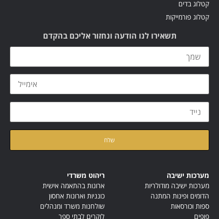
קטלוג בדים
קטלוג פורמייקות
תשאירו לנו הודעה ונחזור אליכם בהקדם
קראתי ואני מאשר/ת את
מדיניות הפרטיות
של האתר
מערכות ישיבה
ריהוט משרדי
מערכות ישיבה מודולריות
ארונות בהתאמה אישית
הדומים ופינות המתנה
כונניות וארונות אחסון
ספות וכורסאות
שולחנות משרד ומנהלים
פופים
לוקרים לבתי ספר