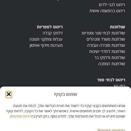
ריהוט לגני ילדים
ריהוט בהתאמה אישית
שולחנות
ריהוט לספריות
שולחנות לבתי ספר וספריות
דלפקי קבלה
שולחנות משרד ומנהלים
עגלות ומתקני תצוגה
שולחנות מזכירה ועבודה
מערכות מידוף ואחסון
שולחנות לחדרי ישיבות
שולחנות ודלפקי בר
שולחנות המתנה
ריהוט לבתי ספר
בתי עץ
במות ישיבה
שימוש בקוקיז
ריהוט לחדרי מורים
ריהוט מונטסורי
אנחנו משתמשים בקבצי קוקיז כדי לשפר את חוויית הגלישה שלך, לנתח את תנועת
ריהוט אנתרופוסופי
האתר, ולהציג לך תכנים מותאמים אישית. באפשרותך לאשר את כל הקוקיז, לדחות קוקיז
שאינם חיוניים או לנהל את ההעדפות שלך. למידע נוסף, ניתן לעיין ב
מדיניות הפרטיות
.
Manage services