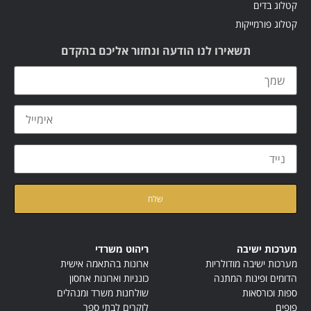
קטלוג בדים
קטלוג פורמייקות
תשאירו לנו הודעה ונחזור אליכם בהקדם
קראתי ואני מאשר/ת את
מדיניות הפרטיות
של האתר
מערכות ישיבה
ריהוט משרדי
מערכות ישיבה מודולריות
ארונות בהתאמה אישית
הדומים ופינות המתנה
כונניות וארונות אחסון
ספות וכורסאות
שולחנות משרד ומנהלים
פופים
לוקרים לבתי ספר