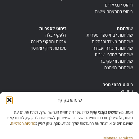
ריהוט לגני ילדים
ריהוט בהתאמה אישית
שולחנות
ריהוט לספריות
שולחנות לבתי ספר וספריות
דלפקי קבלה
שולחנות משרד ומנהלים
עגלות ומתקני תצוגה
שולחנות מזכירה ועבודה
מערכות מידוף ואחסון
שולחנות לחדרי ישיבות
שולחנות ודלפקי בר
שולחנות המתנה
ריהוט לבתי ספר
בתי עץ
במות ישיבה
שימוש בקוקיז
ריהוט לחדרי מורים
ריהוט מונטסורי
אנחנו משתמשים בקבצי קוקיז כדי לשפר את חוויית הגלישה שלך, לנתח את תנועת
ריהוט אנתרופוסופי
האתר, ולהציג לך תכנים מותאמים אישית. באפשרותך לאשר את כל הקוקיז, לדחות קוקיז
שאינם חיוניים או לנהל את ההעדפות שלך. למידע נוסף, ניתן לעיין ב
מדיניות הפרטיות
.
Manage services