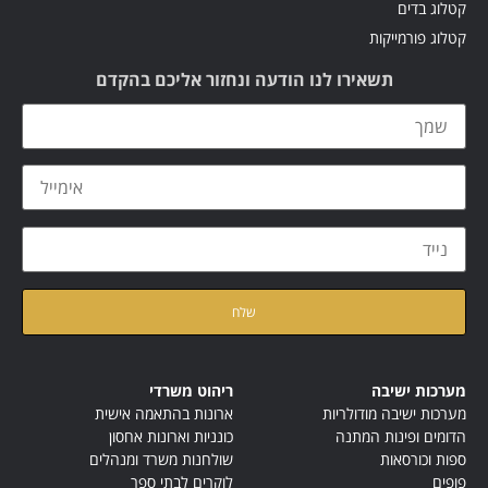
קטלוג בדים
קטלוג פורמייקות
תשאירו לנו הודעה ונחזור אליכם בהקדם
קראתי ואני מאשר/ת את
מדיניות הפרטיות
של האתר
מערכות ישיבה
ריהוט משרדי
מערכות ישיבה מודולריות
ארונות בהתאמה אישית
הדומים ופינות המתנה
כונניות וארונות אחסון
ספות וכורסאות
שולחנות משרד ומנהלים
פופים
לוקרים לבתי ספר