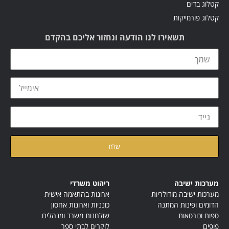
קטלוג בדים
קטלוג פורמייקות
תשאירו לנו הודעה ונחזור אליכם בהקדם
קראתי ואני מאשר/ת את
מדיניות הפרטיות
של האתר
מערכות ישיבה
ריהוט משרדי
מערכות ישיבה מודולריות
ארונות בהתאמה אישית
הדומים ופינות המתנה
כונניות וארונות אחסון
ספות וכורסאות
שולחנות משרד ומנהלים
פופים
לוקרים לבתי ספר