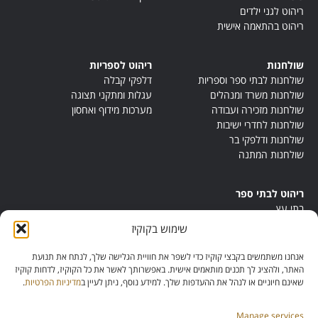
ריהוט לגני ילדים
ריהוט בהתאמה אישית
שולחנות
ריהוט לספריות
שולחנות לבתי ספר וספריות
דלפקי קבלה
שולחנות משרד ומנהלים
עגלות ומתקני תצוגה
שולחנות מזכירה ועבודה
מערכות מידוף ואחסון
שולחנות לחדרי ישיבות
שולחנות ודלפקי בר
שולחנות המתנה
ריהוט לבתי ספר
בתי עץ
במות ישיבה
שימוש בקוקיז
ריהוט לחדרי מורים
ריהוט מונטסורי
אנחנו משתמשים בקבצי קוקיז כדי לשפר את חוויית הגלישה שלך, לנתח את תנועת
ריהוט אנתרופוסופי
האתר, ולהציג לך תכנים מותאמים אישית. באפשרותך לאשר את כל הקוקיז, לדחות קוקיז
שאינם חיוניים או לנהל את ההעדפות שלך. למידע נוסף, ניתן לעיין ב
מדיניות הפרטיות
.
Manage services