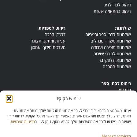
ריהוט לגני ילדים
ריהוט בהתאמה אישית
שולחנות
ריהוט לספריות
שולחנות לבתי ספר וספריות
דלפקי קבלה
שולחנות משרד ומנהלים
עגלות ומתקני תצוגה
שולחנות מזכירה ועבודה
מערכות מידוף ואחסון
שולחנות לחדרי ישיבות
שולחנות ודלפקי בר
שולחנות המתנה
ריהוט לבתי ספר
בתי עץ
במות ישיבה
שימוש בקוקיז
ריהוט לחדרי מורים
ריהוט מונטסורי
אנחנו משתמשים בקבצי קוקיז כדי לשפר את חוויית הגלישה שלך, לנתח את תנועת
ריהוט אנתרופוסופי
האתר, ולהציג לך תכנים מותאמים אישית. באפשרותך לאשר את כל הקוקיז, לדחות קוקיז
שאינם חיוניים או לנהל את ההעדפות שלך. למידע נוסף, ניתן לעיין ב
מדיניות הפרטיות
.
Manage services