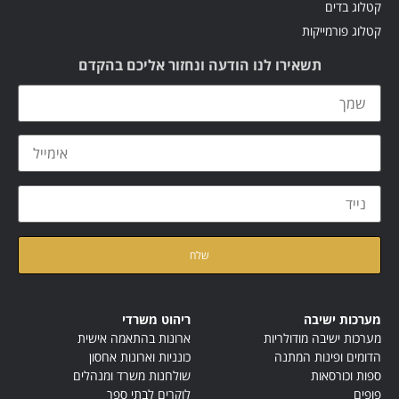
קטלוג בדים
קטלוג פורמייקות
תשאירו לנו הודעה ונחזור אליכם בהקדם
קראתי ואני מאשר/ת את
מדיניות הפרטיות
של האתר
מערכות ישיבה
ריהוט משרדי
מערכות ישיבה מודולריות
ארונות בהתאמה אישית
הדומים ופינות המתנה
כונניות וארונות אחסון
ספות וכורסאות
שולחנות משרד ומנהלים
פופים
לוקרים לבתי ספר