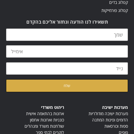
קטלוג בדים
קטלוג פורמייקות
תשאירו לנו הודעה ונחזור אליכם בהקדם
קראתי ואני מאשר/ת את
מדיניות הפרטיות
של האתר
מערכות ישיבה
ריהוט משרדי
מערכות ישיבה מודולריות
ארונות בהתאמה אישית
הדומים ופינות המתנה
כונניות וארונות אחסון
ספות וכורסאות
שולחנות משרד ומנהלים
פופים
לוקרים לבתי ספר