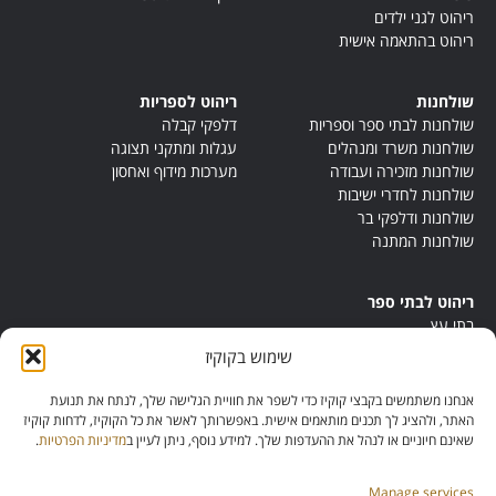
ריהוט לגני ילדים
ריהוט בהתאמה אישית
שולחנות
ריהוט לספריות
שולחנות לבתי ספר וספריות
דלפקי קבלה
שולחנות משרד ומנהלים
עגלות ומתקני תצוגה
שולחנות מזכירה ועבודה
מערכות מידוף ואחסון
שולחנות לחדרי ישיבות
שולחנות ודלפקי בר
שולחנות המתנה
ריהוט לבתי ספר
בתי עץ
במות ישיבה
שימוש בקוקיז
ריהוט לחדרי מורים
ריהוט מונטסורי
אנחנו משתמשים בקבצי קוקיז כדי לשפר את חוויית הגלישה שלך, לנתח את תנועת
ריהוט אנתרופוסופי
האתר, ולהציג לך תכנים מותאמים אישית. באפשרותך לאשר את כל הקוקיז, לדחות קוקיז
שאינם חיוניים או לנהל את ההעדפות שלך. למידע נוסף, ניתן לעיין ב
מדיניות הפרטיות
.
Manage services