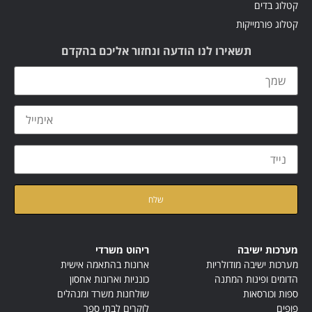
קטלוג בדים
קטלוג פורמייקות
תשאירו לנו הודעה ונחזור אליכם בהקדם
קראתי ואני מאשר/ת את
מדיניות הפרטיות
של האתר
מערכות ישיבה
ריהוט משרדי
מערכות ישיבה מודולריות
ארונות בהתאמה אישית
הדומים ופינות המתנה
כונניות וארונות אחסון
ספות וכורסאות
שולחנות משרד ומנהלים
פופים
לוקרים לבתי ספר