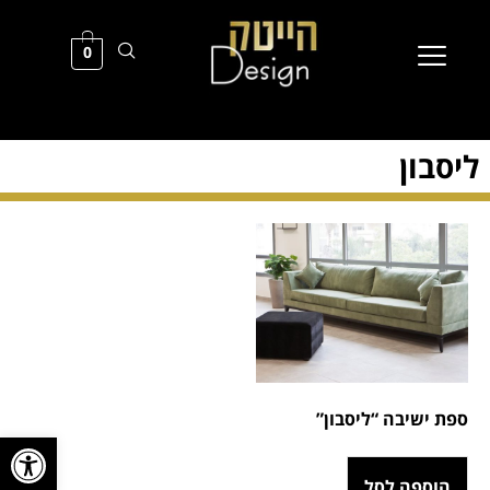
0
ליסבון
ספת ישיבה “ליסבון”
פתח סרגל
הוספה לסל