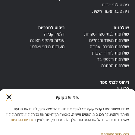
ריהוט לגני ילדים
ריהוט בהתאמה אישית
שולחנות
ריהוט לספריות
שולחנות לבתי ספר וספריות
דלפקי קבלה
שולחנות משרד ומנהלים
עגלות ומתקני תצוגה
שולחנות מזכירה ועבודה
מערכות מידוף ואחסון
שולחנות לחדרי ישיבות
שולחנות ודלפקי בר
שולחנות המתנה
ריהוט לבתי ספר
בתי עץ
במות ישיבה
שימוש בקוקיז
ריהוט לחדרי מורים
ריהוט מונטסורי
אנחנו משתמשים בקבצי קוקיז כדי לשפר את חוויית הגלישה שלך, לנתח את תנועת
ריהוט אנתרופוסופי
האתר, ולהציג לך תכנים מותאמים אישית. באפשרותך לאשר את כל הקוקיז, לדחות קוקיז
שאינם חיוניים או לנהל את ההעדפות שלך. למידע נוסף, ניתן לעיין ב
מדיניות הפרטיות
.
Manage services