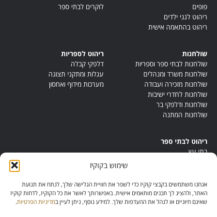
פופים
לוקרים לבתי ספר
ריהוט לגני ילדים
ריהוט בהתאמה אישית
שולחנות
ריהוט לספריות
שולחנות לבתי ספר וספריות
דלפקי קבלה
שולחנות משרד ומנהלים
עגלות ומתקני תצוגה
שולחנות מזכירה ועבודה
מערכות מידוף ואחסון
שולחנות לחדרי ישיבות
שולחנות ודלפקי בר
שולחנות המתנה
ריהוט לבתי ספר
בתי עץ
במות ישיבה
שימוש בקוקיז
ריהוט לחדרי מורים
ריהוט מונטסורי
אנחנו משתמשים בקבצי קוקיז כדי לשפר את חוויית הגלישה שלך, לנתח את תנועת
ריהוט אנתרופוסופי
האתר, ולהציג לך תכנים מותאמים אישית. באפשרותך לאשר את כל הקוקיז, לדחות קוקיז
שאינם חיוניים או לנהל את ההעדפות שלך. למידע נוסף, ניתן לעיין ב
מדיניות הפרטיות
.