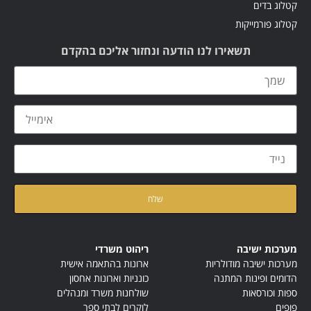
קטלוג בדים
קטלוג פורמייקות
תשאירו לנו הודעה ונחזור אליכם בהקדם
קראתי ואני מאשר/ת את
מדיניות הפרטיות
של האתר
מערכות ישיבה
ריהוט משרדי
מערכות ישיבה מודולריות
ארונות בהתאמה אישית
הדומים ופינות המתנה
כונניות וארונות אחסון
ספות וכורסאות
שולחנות משרד ומנהלים
פופים
לוקרים לבתי ספר