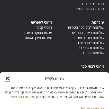
ריהוט לגני ילדים
ריהוט בהתאמה אישית
שולחנות
ריהוט לספריות
שולחנות לבתי ספר וספריות
דלפקי קבלה
שולחנות משרד ומנהלים
עגלות ומתקני תצוגה
שולחנות מזכירה ועבודה
מערכות מידוף ואחסון
שולחנות לחדרי ישיבות
שולחנות ודלפקי בר
שולחנות המתנה
ריהוט לבתי ספר
בתי עץ
במות ישיבה
שימוש בקוקיז
ריהוט לחדרי מורים
ריהוט מונטסורי
אנחנו משתמשים בקבצי קוקיז כדי לשפר את חוויית הגלישה שלך, לנתח את תנועת
ריהוט אנתרופוסופי
האתר, ולהציג לך תכנים מותאמים אישית. באפשרותך לאשר את כל הקוקיז, לדחות קוקיז
שאינם חיוניים או לנהל את ההעדפות שלך. למידע נוסף, ניתן לעיין ב
מדיניות הפרטיות
.
Manage services