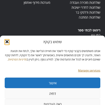
שולחנות מזכירה ועבודה
מערכות מידוף ואחסון
שולחנות לחדרי ישיבות
שולחנות ודלפקי בר
שולחנות המתנה
ריהוט לבתי ספר
בתי עץ
במות ישיבה
שימוש בקוקיז
ריהוט לחדרי מורים
ריהוט מונטסורי
אנחנו משתמשים בקבצי קוקיז כדי לשפר את חוויית הגלישה שלך, לנתח את תנועת
ריהוט אנתרופוסופי
האתר, ולהציג לך תכנים מותאמים אישית. באפשרותך לאשר את כל הקוקיז, לדחות קוקיז
שאינם חיוניים או לנהל את ההעדפות שלך. למידע נוסף, ניתן לעיין ב
מדיניות הפרטיות
.
Manage services
אישור
מס’ ספק:
11013081
מס’ תוכנית:
דחיה
42257
ראה העדפות