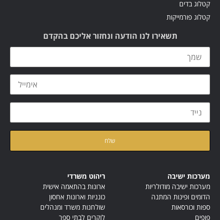
קטלוג בדים
קטלוג פורמייקות
תשאירו לנו הודעה ונחזור אליכם בהקדם
קראתי ואני מאשר/ת את
מדיניות הפרטיות
של האתר
מערכות ישיבה
ריהוט משרדי
מערכות ישיבה מודולריות
ארונות בהתאמה אישית
הדומים ופינות המתנה
כונניות וארונות אחסון
ספות וכורסאות
שולחנות משרד ומנהלים
פופים
לוקרים לבתי ספר