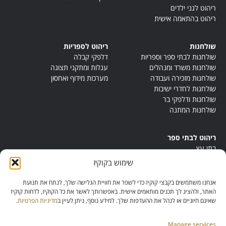
ריהוט לגני ילדים
ריהוט בהתאמה אישית
שולחנות
ריהוט לספריות
שולחנות לבתי ספר וספריות
דלפקי קבלה
שולחנות משרד ומנהלים
עגלות ומתקני תצוגה
שולחנות מזכירה ועבודה
מערכות מידוף ואחסון
שולחנות לחדרי ישיבות
שולחנות ודלפקי בר
שולחנות המתנה
ריהוט לבתי ספר
בתי עץ
במות ישיבה
שימוש בקוקיז
ריהוט לחדרי מורים
ריהוט מונטסורי
אנחנו משתמשים בקבצי קוקיז כדי לשפר את חוויית הגלישה שלך, לנתח את תנועת
ריהוט אנתרופוסופי
האתר, ולהציג לך תכנים מותאמים אישית. באפשרותך לאשר את כל הקוקיז, לדחות קוקיז
שאינם חיוניים או לנהל את ההעדפות שלך. למידע נוסף, ניתן לעיין ב
מדיניות הפרטיות
.
Manage services