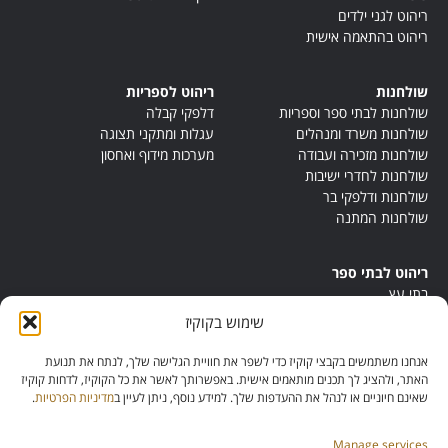
ריהוט לגני ילדים
ריהוט בהתאמה אישית
שולחנות
ריהוט לספריות
שולחנות לבתי ספר וספריות
דלפקי קבלה
שולחנות משרד ומנהלים
עגלות ומתקני תצוגה
שולחנות מזכירה ועבודה
מערכות מידוף ואחסון
שולחנות לחדרי ישיבות
שולחנות ודלפקי בר
שולחנות המתנה
ריהוט לבתי ספר
בתי עץ
במות ישיבה
שימוש בקוקיז
ריהוט לחדרי מורים
ריהוט מונטסורי
אנחנו משתמשים בקבצי קוקיז כדי לשפר את חוויית הגלישה שלך, לנתח את תנועת
ריהוט אנתרופוסופי
האתר, ולהציג לך תכנים מותאמים אישית. באפשרותך לאשר את כל הקוקיז, לדחות קוקיז
שאינם חיוניים או לנהל את ההעדפות שלך. למידע נוסף, ניתן לעיין ב
מדיניות הפרטיות
.
Manage services