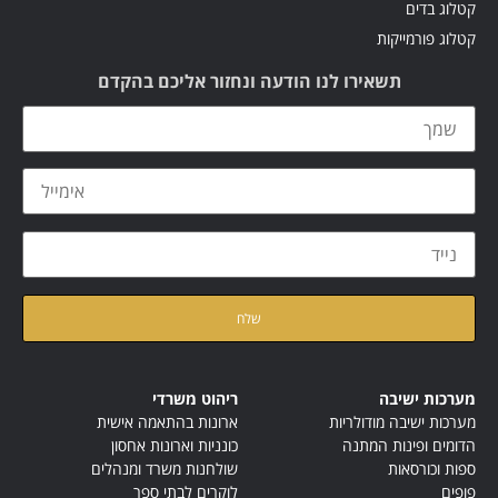
קטלוג בדים
קטלוג פורמייקות
תשאירו לנו הודעה ונחזור אליכם בהקדם
קראתי ואני מאשר/ת את
מדיניות הפרטיות
של האתר
מערכות ישיבה
ריהוט משרדי
מערכות ישיבה מודולריות
ארונות בהתאמה אישית
הדומים ופינות המתנה
כונניות וארונות אחסון
ספות וכורסאות
שולחנות משרד ומנהלים
פופים
לוקרים לבתי ספר