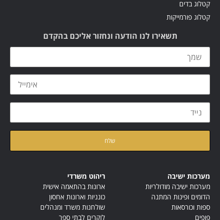
קטלוג בדים
קטלוג פורמייקות
תשאירו לנו הודעה ונחזור אליכם בהקדם
קראתי ואני מאשר/ת את
מדיניות הפרטיות
של האתר
מערכות ישיבה
ריהוט משרדי
מערכות ישיבה מודולריות
ארונות בהתאמה אישית
הדומים ופינות המתנה
כונניות וארונות אחסון
ספות וכורסאות
שולחנות משרד ומנהלים
פופים
לוקרים לבתי ספר