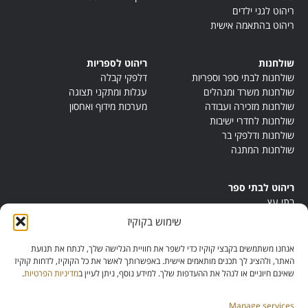
ריהוט לגני ילדים
ריהוט בהתאמה אישית
שולחנות
ריהוט לספריות
שולחנות לבתי ספר וספריות
דלפקי קבלה
שולחנות משרד ומנהלים
עגלות ומתקני תצוגה
שולחנות מזכירה ועבודה
מערכות מידוף ואחסון
שולחנות לחדרי ישיבות
שולחנות ודלפקי בר
שולחנות המתנה
ריהוט לבתי ספר
בתי עץ
במות ישיבה
שימוש בקוקיז
ריהוט לחדרי מורים
ריהוט מונטסורי
אנחנו משתמשים בקבצי קוקיז כדי לשפר את חוויית הגלישה שלך, לנתח את תנועת
ריהוט אנתרופוסופי
האתר, ולהציג לך תכנים מותאמים אישית. באפשרותך לאשר את כל הקוקיז, לדחות קוקיז
שאינם חיוניים או לנהל את ההעדפות שלך. למידע נוסף, ניתן לעיין ב
מדיניות הפרטיות
.
Manage services