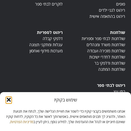
פופים
לוקרים לבתי ספר
ריהוט לגני ילדים
ריהוט בהתאמה אישית
שולחנות
ריהוט לספריות
שולחנות לבתי ספר וספריות
דלפקי קבלה
שולחנות משרד ומנהלים
עגלות ומתקני תצוגה
שולחנות מזכירה ועבודה
מערכות מידוף ואחסון
שולחנות לחדרי ישיבות
שולחנות ודלפקי בר
שולחנות המתנה
ריהוט לבתי ספר
בתי עץ
במות ישיבה
שימוש בקוקיז
ריהוט לחדרי מורים
ריהוט מונטסורי
אנחנו משתמשים בקבצי קוקיז כדי לשפר את חוויית הגלישה שלך, לנתח את תנועת
ריהוט אנתרופוסופי
האתר, ולהציג לך תכנים מותאמים אישית. באפשרותך לאשר את כל הקוקיז, לדחות קוקיז
שאינם חיוניים או לנהל את ההעדפות שלך. למידע נוסף, ניתן לעיין ב
מדיניות הפרטיות
.