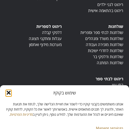
ריהוט לגני ילדים
ריהוט בהתאמה אישית
שולחנות
ריהוט לספריות
שולחנות לבתי ספר וספריות
דלפקי קבלה
שולחנות משרד ומנהלים
עגלות ומתקני תצוגה
שולחנות מזכירה ועבודה
מערכות מידוף ואחסון
שולחנות לחדרי ישיבות
שולחנות ודלפקי בר
שולחנות המתנה
ריהוט לבתי ספר
בתי עץ
במות ישיבה
שימוש בקוקיז
ריהוט לחדרי מורים
ריהוט מונטסורי
אנחנו משתמשים בקבצי קוקיז כדי לשפר את חוויית הגלישה שלך, לנתח את תנועת
ריהוט אנתרופוסופי
האתר, ולהציג לך תכנים מותאמים אישית. באפשרותך לאשר את כל הקוקיז, לדחות קוקיז
שאינם חיוניים או לנהל את ההעדפות שלך. למידע נוסף, ניתן לעיין ב
מדיניות הפרטיות
.
Manage services