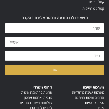
קטלוג בדים
קטלוג פורמייקות
תשאירו לנו הודעה ונחזור אליכם בהקדם
קראתי ואני מאשר/ת את
מדיניות הפרטיות
של האתר
מערכות ישיבה
ריהוט משרדי
מערכות ישיבה מודולריות
ארונות בהתאמה אישית
הדומים ופינות המתנה
כונניות וארונות אחסון
ספות וכורסאות
שולחנות משרד ומנהלים
פופים
לוקרים לבתי ספר