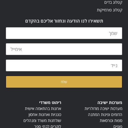
קטלוג בדים
קטלוג פורמייקות
תשאירו לנו הודעה ונחזור אליכם בהקדם
קראתי ואני מאשר/ת את
מדיניות הפרטיות
של האתר
מערכות ישיבה
ריהוט משרדי
מערכות ישיבה מודולריות
ארונות בהתאמה אישית
הדומים ופינות המתנה
כונניות וארונות אחסון
ספות וכורסאות
שולחנות משרד ומנהלים
פופים
לוקרים לבתי ספר