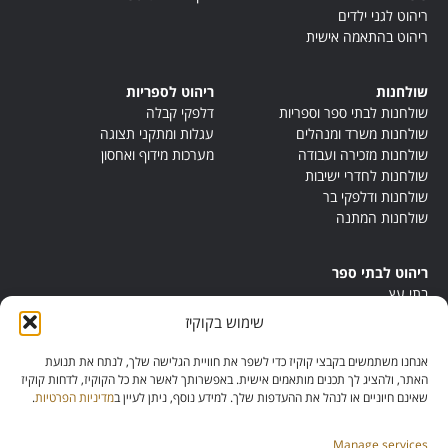
ריהוט לגני ילדים
ריהוט בהתאמה אישית
שולחנות
ריהוט לספריות
שולחנות לבתי ספר וספריות
דלפקי קבלה
שולחנות משרד ומנהלים
עגלות ומתקני תצוגה
שולחנות מזכירה ועבודה
מערכות מידוף ואחסון
שולחנות לחדרי ישיבות
שולחנות ודלפקי בר
שולחנות המתנה
ריהוט לבתי ספר
בתי עץ
במות ישיבה
שימוש בקוקיז
ריהוט לחדרי מורים
ריהוט מונטסורי
אנחנו משתמשים בקבצי קוקיז כדי לשפר את חוויית הגלישה שלך, לנתח את תנועת
ריהוט אנתרופוסופי
האתר, ולהציג לך תכנים מותאמים אישית. באפשרותך לאשר את כל הקוקיז, לדחות קוקיז
שאינם חיוניים או לנהל את ההעדפות שלך. למידע נוסף, ניתן לעיין ב
מדיניות הפרטיות
.
Manage services