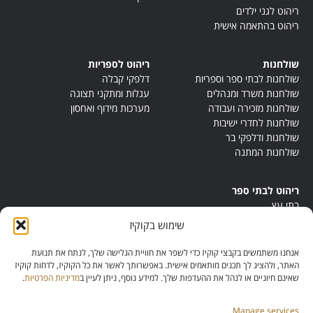
ריהוט לגני ילדים
ריהוט בהתאמה אישית
שולחנות
ריהוט לספריות
שולחנות לבתי ספר וספריות
דלפקי קבלה
שולחנות משרד ומנהלים
עגלות ומתקני תצוגה
שולחנות מזכירה ועבודה
מערכות מידוף ואחסון
שולחנות לחדרי ישיבות
שולחנות ודלפקי בר
שולחנות המתנה
ריהוט לבתי ספר
בתי עץ
במות ישיבה
שימוש בקוקיז
ריהוט לחדרי מורים
ריהוט מונטסורי
אנחנו משתמשים בקבצי קוקיז כדי לשפר את חוויית הגלישה שלך, לנתח את תנועת
ריהוט אנתרופוסופי
האתר, ולהציג לך תכנים מותאמים אישית. באפשרותך לאשר את כל הקוקיז, לדחות קוקיז
שאינם חיוניים או לנהל את ההעדפות שלך. למידע נוסף, ניתן לעיין ב
מדיניות הפרטיות
.
Manage services