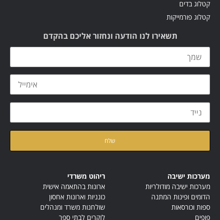
קטלוג בדים
קטלוג פורמייקות
תשאירו לנו הודעה ונחזור אליכם בהקדם
קראתי ואני מאשר/ת את
מדיניות הפרטיות
של האתר
מערכות ישיבה
ריהוט משרדי
מערכות ישיבה מודולריות
ארונות בהתאמה אישית
הדומים ופינות המתנה
כונניות וארונות אחסון
ספות וכורסאות
שולחנות משרד ומנהלים
פופים
לוקרים לבתי ספר