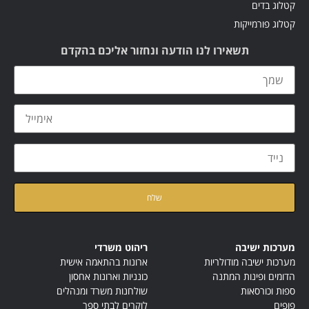
קטלוג בדים
קטלוג פורמייקות
תשאירו לנו הודעה ונחזור אליכם בהקדם
קראתי ואני מאשר/ת את
מדיניות הפרטיות
של האתר
מערכות ישיבה
ריהוט משרדי
מערכות ישיבה מודולריות
ארונות בהתאמה אישית
הדומים ופינות המתנה
כונניות וארונות אחסון
ספות וכורסאות
שולחנות משרד ומנהלים
פופים
לוקרים לבתי ספר