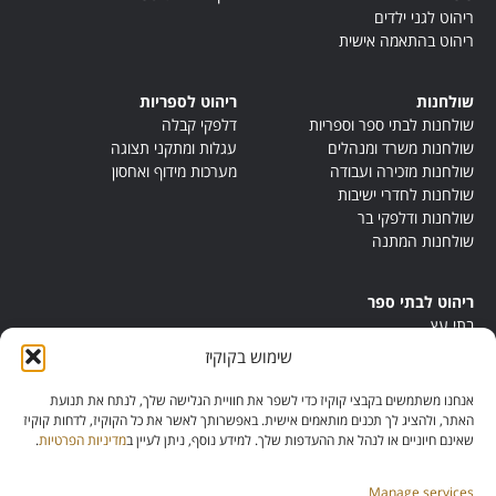
ריהוט לגני ילדים
ריהוט בהתאמה אישית
שולחנות
ריהוט לספריות
שולחנות לבתי ספר וספריות
דלפקי קבלה
שולחנות משרד ומנהלים
עגלות ומתקני תצוגה
שולחנות מזכירה ועבודה
מערכות מידוף ואחסון
שולחנות לחדרי ישיבות
שולחנות ודלפקי בר
שולחנות המתנה
ריהוט לבתי ספר
בתי עץ
במות ישיבה
שימוש בקוקיז
ריהוט לחדרי מורים
ריהוט מונטסורי
אנחנו משתמשים בקבצי קוקיז כדי לשפר את חוויית הגלישה שלך, לנתח את תנועת
ריהוט אנתרופוסופי
האתר, ולהציג לך תכנים מותאמים אישית. באפשרותך לאשר את כל הקוקיז, לדחות קוקיז
שאינם חיוניים או לנהל את ההעדפות שלך. למידע נוסף, ניתן לעיין ב
מדיניות הפרטיות
.
Manage services