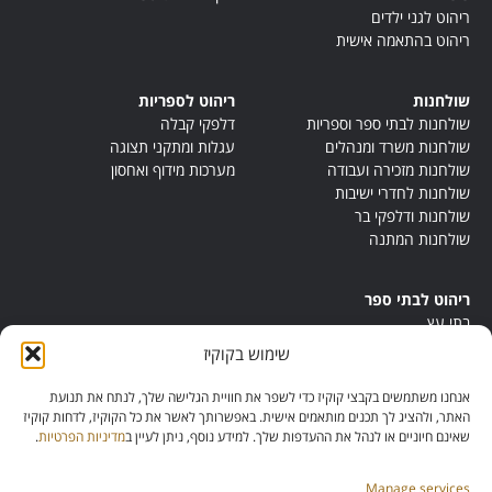
ריהוט לגני ילדים
ריהוט בהתאמה אישית
שולחנות
ריהוט לספריות
שולחנות לבתי ספר וספריות
דלפקי קבלה
שולחנות משרד ומנהלים
עגלות ומתקני תצוגה
שולחנות מזכירה ועבודה
מערכות מידוף ואחסון
שולחנות לחדרי ישיבות
שולחנות ודלפקי בר
שולחנות המתנה
ריהוט לבתי ספר
בתי עץ
במות ישיבה
שימוש בקוקיז
ריהוט לחדרי מורים
ריהוט מונטסורי
אנחנו משתמשים בקבצי קוקיז כדי לשפר את חוויית הגלישה שלך, לנתח את תנועת
ריהוט אנתרופוסופי
האתר, ולהציג לך תכנים מותאמים אישית. באפשרותך לאשר את כל הקוקיז, לדחות קוקיז
שאינם חיוניים או לנהל את ההעדפות שלך. למידע נוסף, ניתן לעיין ב
מדיניות הפרטיות
.
Manage services