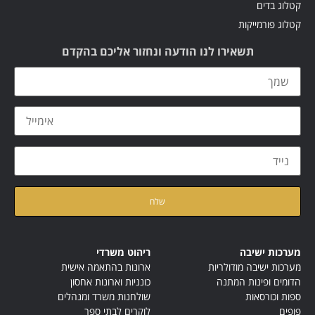
קטלוג בדים
קטלוג פורמייקות
תשאירו לנו הודעה ונחזור אליכם בהקדם
קראתי ואני מאשר/ת את
מדיניות הפרטיות
של האתר
מערכות ישיבה
ריהוט משרדי
מערכות ישיבה מודולריות
ארונות בהתאמה אישית
הדומים ופינות המתנה
כונניות וארונות אחסון
ספות וכורסאות
שולחנות משרד ומנהלים
פופים
לוקרים לבתי ספר