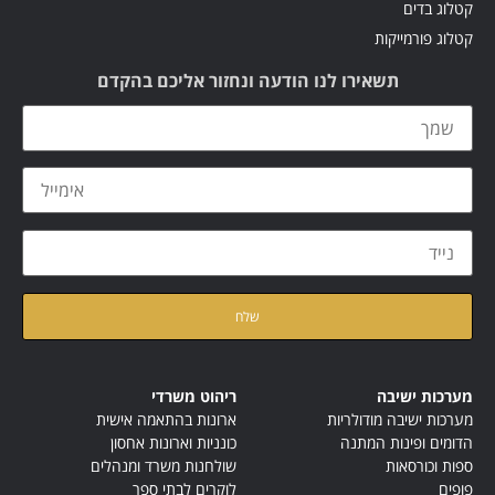
קטלוג בדים
קטלוג פורמייקות
תשאירו לנו הודעה ונחזור אליכם בהקדם
קראתי ואני מאשר/ת את
מדיניות הפרטיות
של האתר
מערכות ישיבה
ריהוט משרדי
מערכות ישיבה מודולריות
ארונות בהתאמה אישית
הדומים ופינות המתנה
כונניות וארונות אחסון
ספות וכורסאות
שולחנות משרד ומנהלים
פופים
לוקרים לבתי ספר