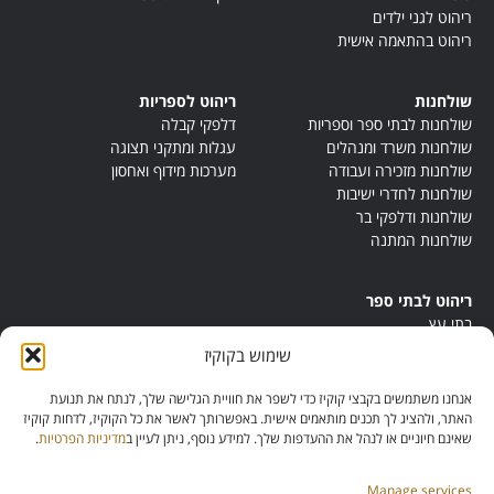
ריהוט לגני ילדים
ריהוט בהתאמה אישית
שולחנות
ריהוט לספריות
שולחנות לבתי ספר וספריות
דלפקי קבלה
שולחנות משרד ומנהלים
עגלות ומתקני תצוגה
שולחנות מזכירה ועבודה
מערכות מידוף ואחסון
שולחנות לחדרי ישיבות
שולחנות ודלפקי בר
שולחנות המתנה
ריהוט לבתי ספר
בתי עץ
במות ישיבה
שימוש בקוקיז
ריהוט לחדרי מורים
ריהוט מונטסורי
אנחנו משתמשים בקבצי קוקיז כדי לשפר את חוויית הגלישה שלך, לנתח את תנועת
ריהוט אנתרופוסופי
האתר, ולהציג לך תכנים מותאמים אישית. באפשרותך לאשר את כל הקוקיז, לדחות קוקיז
שאינם חיוניים או לנהל את ההעדפות שלך. למידע נוסף, ניתן לעיין ב
מדיניות הפרטיות
.
Manage services