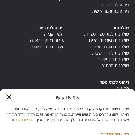
ריהוט לגני ילדים
ריהוט בהתאמה אישית
שולחנות
ריהוט לספריות
שולחנות לבתי ספר וספריות
דלפקי קבלה
שולחנות משרד ומנהלים
עגלות ומתקני תצוגה
שולחנות מזכירה ועבודה
מערכות מידוף ואחסון
שולחנות לחדרי ישיבות
שולחנות ודלפקי בר
שולחנות המתנה
ריהוט לבתי ספר
בתי עץ
במות ישיבה
שימוש בקוקיז
ריהוט לחדרי מורים
ריהוט מונטסורי
אנחנו משתמשים בקבצי קוקיז כדי לשפר את חוויית הגלישה שלך, לנתח את תנועת
ריהוט אנתרופוסופי
האתר, ולהציג לך תכנים מותאמים אישית. באפשרותך לאשר את כל הקוקיז, לדחות קוקיז
שאינם חיוניים או לנהל את ההעדפות שלך. למידע נוסף, ניתן לעיין ב
מדיניות הפרטיות
.
Manage services