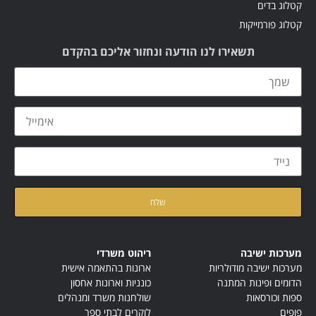
קטלוג בדים
קטלוג פורמייקות
תשאירו לנו הודעה ונחזור אליכם בהקדם
קראתי ואני מאשר/ת את
מדיניות הפרטיות
של האתר
מערכות ישיבה
ריהוט משרדי
מערכות ישיבה מודולריות
ארונות בהתאמה אישית
הדומים ופינות המתנה
כונניות וארונות אחסון
ספות וכורסאות
שולחנות משרד ומנהלים
פופים
לוקרים לבתי ספר