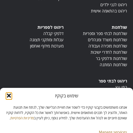
ריהוט לגני ילדים
ריהוט בהתאמה אישית
שולחנות
ריהוט לספריות
שולחנות לבתי ספר וספריות
דלפקי קבלה
שולחנות משרד ומנהלים
עגלות ומתקני תצוגה
שולחנות מזכירה ועבודה
מערכות מידוף ואחסון
שולחנות לחדרי ישיבות
שולחנות ודלפקי בר
שולחנות המתנה
ריהוט לבתי ספר
בתי עץ
במות ישיבה
שימוש בקוקיז
ריהוט לחדרי מורים
ריהוט מונטסורי
אנחנו משתמשים בקבצי קוקיז כדי לשפר את חוויית הגלישה שלך, לנתח את תנועת
ריהוט אנתרופוסופי
האתר, ולהציג לך תכנים מותאמים אישית. באפשרותך לאשר את כל הקוקיז, לדחות קוקיז
שאינם חיוניים או לנהל את ההעדפות שלך. למידע נוסף, ניתן לעיין ב
מדיניות הפרטיות
.
Manage services