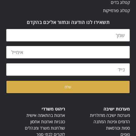
קטלוג בדים
קטלוג פורמייקות
תשאירו לנו הודעה ונחזור אליכם בהקדם
קראתי ואני מאשר/ת את
מדיניות הפרטיות
של האתר
מערכות ישיבה
ריהוט משרדי
מערכות ישיבה מודולריות
ארונות בהתאמה אישית
הדומים ופינות המתנה
כונניות וארונות אחסון
ספות וכורסאות
שולחנות משרד ומנהלים
פופים
לוקרים לבתי ספר