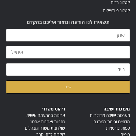
קטלוג בדים
קטלוג פורמייקות
תשאירו לנו הודעה ונחזור אליכם בהקדם
קראתי ואני מאשר/ת את
מדיניות הפרטיות
של האתר
מערכות ישיבה
ריהוט משרדי
מערכות ישיבה מודולריות
ארונות בהתאמה אישית
הדומים ופינות המתנה
כונניות וארונות אחסון
ספות וכורסאות
שולחנות משרד ומנהלים
פופים
לוקרים לבתי ספר