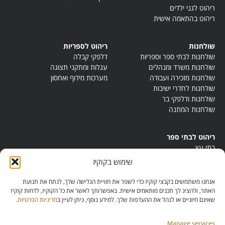
ריהוט לגני ילדים
ריהוט בהתאמה אישית
שולחנות
ריהוט לספריות
שולחנות לבתי ספר וספריות
דלפקי קבלה
שולחנות משרד ומנהלים
עגלות ומתקני תצוגה
שולחנות מזכירה ועבודה
מערכות מידוף ואחסון
שולחנות לחדרי ישיבות
שולחנות ודלפקי בר
שולחנות המתנה
ריהוט לבתי ספר
בתי עץ
במות ישיבה
שימוש בקוקיז
ריהוט לחדרי מורים
ריהוט מונטסורי
אנחנו משתמשים בקבצי קוקיז כדי לשפר את חוויית הגלישה שלך, לנתח את תנועת
ריהוט אנתרופוסופי
האתר, ולהציג לך תכנים מותאמים אישית. באפשרותך לאשר את כל הקוקיז, לדחות קוקיז
שאינם חיוניים או לנהל את ההעדפות שלך. למידע נוסף, ניתן לעיין ב
מדיניות הפרטיות
.
Manage services