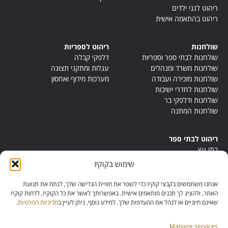
ריהוט לגני ילדים
ריהוט בהתאמה אישית
שולחנות
ריהוט לספריות
שולחנות לבתי ספר וספריות
דלפקי קבלה
שולחנות משרד ומנהלים
עגלות ומתקני תצוגה
שולחנות מזכירה ועבודה
מערכות מידוף ואחסון
שולחנות לחדרי ישיבות
שולחנות ודלפקי בר
שולחנות המתנה
ריהוט לבתי ספר
בתי עץ
במות ישיבה
שימוש בקוקיז
ריהוט לחדרי מורים
ריהוט מונטסורי
אנחנו משתמשים בקבצי קוקיז כדי לשפר את חוויית הגלישה שלך, לנתח את תנועת
ריהוט אנתרופוסופי
האתר, ולהציג לך תכנים מותאמים אישית. באפשרותך לאשר את כל הקוקיז, לדחות קוקיז
שאינם חיוניים או לנהל את ההעדפות שלך. למידע נוסף, ניתן לעיין ב
מדיניות הפרטיות
.
Manage services