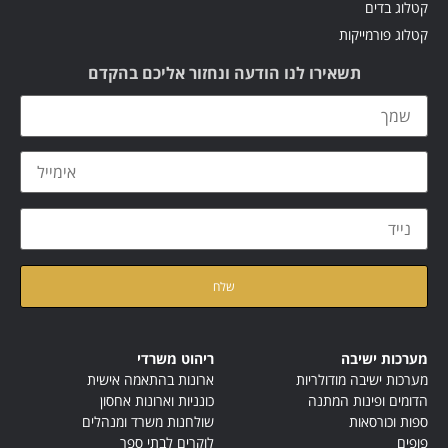
קטלוג בדים
קטלוג פורמייקות
תשאירו לנו הודעה ונחזור אליכם בהקדם
קראתי ואני מאשר/ת את
מדיניות הפרטיות
של האתר
מערכות ישיבה
ריהוט משרדי
מערכות ישיבה מודולריות
ארונות בהתאמה אישית
הדומים ופינות המתנה
כונניות וארונות אחסון
ספות וכורסאות
שולחנות משרד ומנהלים
פופים
לוקרים לבתי ספר