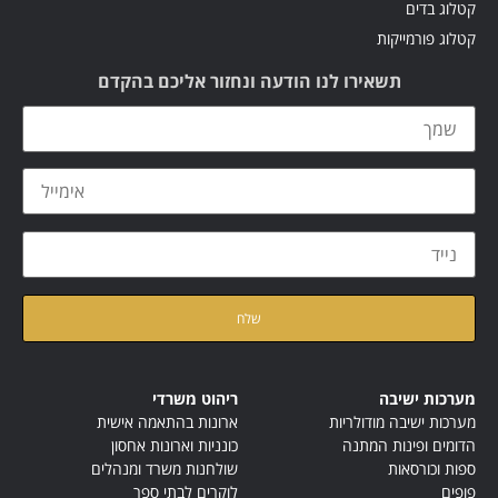
קטלוג בדים
קטלוג פורמייקות
תשאירו לנו הודעה ונחזור אליכם בהקדם
קראתי ואני מאשר/ת את
מדיניות הפרטיות
של האתר
מערכות ישיבה
ריהוט משרדי
מערכות ישיבה מודולריות
ארונות בהתאמה אישית
הדומים ופינות המתנה
כונניות וארונות אחסון
ספות וכורסאות
שולחנות משרד ומנהלים
פופים
לוקרים לבתי ספר