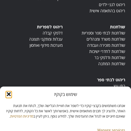
ריהוט לגני ילדים
ריהוט בהתאמה אישית
שולחנות
ריהוט לספריות
שולחנות לבתי ספר וספריות
דלפקי קבלה
שולחנות משרד ומנהלים
עגלות ומתקני תצוגה
שולחנות מזכירה ועבודה
מערכות מידוף ואחסון
שולחנות לחדרי ישיבות
שולחנות ודלפקי בר
שולחנות המתנה
ריהוט לבתי ספר
בתי עץ
במות ישיבה
שימוש בקוקיז
ריהוט לחדרי מורים
ריהוט מונטסורי
אנחנו משתמשים בקבצי קוקיז כדי לשפר את חוויית הגלישה שלך, לנתח את תנועת
ריהוט אנתרופוסופי
האתר, ולהציג לך תכנים מותאמים אישית. באפשרותך לאשר את כל הקוקיז, לדחות קוקיז
שאינם חיוניים או לנהל את ההעדפות שלך. למידע נוסף, ניתן לעיין ב
מדיניות הפרטיות
.
Manage services