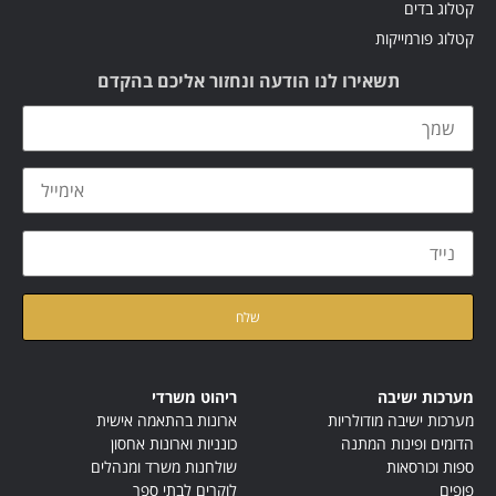
קטלוג בדים
קטלוג פורמייקות
תשאירו לנו הודעה ונחזור אליכם בהקדם
קראתי ואני מאשר/ת את
מדיניות הפרטיות
של האתר
מערכות ישיבה
ריהוט משרדי
מערכות ישיבה מודולריות
ארונות בהתאמה אישית
הדומים ופינות המתנה
כונניות וארונות אחסון
ספות וכורסאות
שולחנות משרד ומנהלים
פופים
לוקרים לבתי ספר