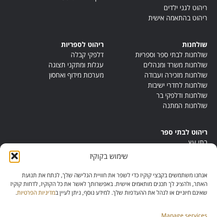
ריהוט לגני ילדים
ריהוט בהתאמה אישית
שולחנות
ריהוט לספריות
שולחנות לבתי ספר וספריות
דלפקי קבלה
שולחנות משרד ומנהלים
עגלות ומתקני תצוגה
שולחנות מזכירה ועבודה
מערכות מידוף ואחסון
שולחנות לחדרי ישיבות
שולחנות ודלפקי בר
שולחנות המתנה
ריהוט לבתי ספר
בתי עץ
במות ישיבה
שימוש בקוקיז
ריהוט לחדרי מורים
ריהוט מונטסורי
אנחנו משתמשים בקבצי קוקיז כדי לשפר את חוויית הגלישה שלך, לנתח את תנועת
ריהוט אנתרופוסופי
האתר, ולהציג לך תכנים מותאמים אישית. באפשרותך לאשר את כל הקוקיז, לדחות קוקיז
שאינם חיוניים או לנהל את ההעדפות שלך. למידע נוסף, ניתן לעיין ב
מדיניות הפרטיות
.
Manage services