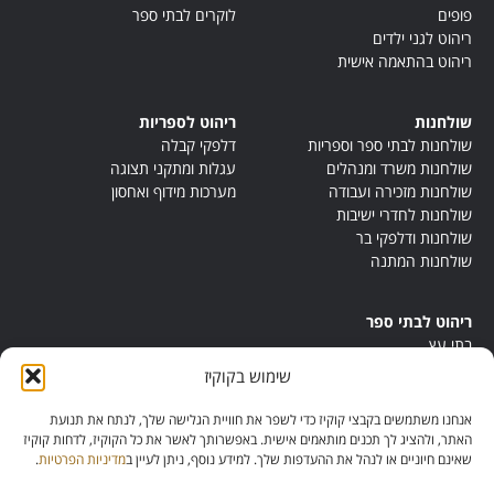
פופים
לוקרים לבתי ספר
ריהוט לגני ילדים
ריהוט בהתאמה אישית
שולחנות
ריהוט לספריות
שולחנות לבתי ספר וספריות
דלפקי קבלה
שולחנות משרד ומנהלים
עגלות ומתקני תצוגה
שולחנות מזכירה ועבודה
מערכות מידוף ואחסון
שולחנות לחדרי ישיבות
שולחנות ודלפקי בר
שולחנות המתנה
ריהוט לבתי ספר
בתי עץ
במות ישיבה
שימוש בקוקיז
ריהוט לחדרי מורים
ריהוט מונטסורי
אנחנו משתמשים בקבצי קוקיז כדי לשפר את חוויית הגלישה שלך, לנתח את תנועת
ריהוט אנתרופוסופי
האתר, ולהציג לך תכנים מותאמים אישית. באפשרותך לאשר את כל הקוקיז, לדחות קוקיז
שאינם חיוניים או לנהל את ההעדפות שלך. למידע נוסף, ניתן לעיין ב
מדיניות הפרטיות
.