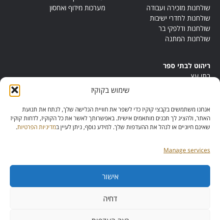
שולחנות מזכירה ועבודה
מערכות מידוף ואחסון
שולחנות לחדרי ישיבות
שולחנות ודלפקי בר
שולחנות המתנה
ריהוט לבתי ספר
בתי עץ
במות ישיבה
שימוש בקוקיז
ריהוט לחדרי מורים
ריהוט מונטסורי
אנחנו משתמשים בקבצי קוקיז כדי לשפר את חוויית הגלישה שלך, לנתח את תנועת
ריהוט אנתרופוסופי
האתר, ולהציג לך תכנים מותאמים אישית. באפשרותך לאשר את כל הקוקיז, לדחות קוקיז
שאינם חיוניים או לנהל את ההעדפות שלך. למידע נוסף, ניתן לעיין ב
מדיניות הפרטיות
.
Manage services
אישור
מס’ ספק:
11013081
מס’ תוכנית:
דחיה
42257