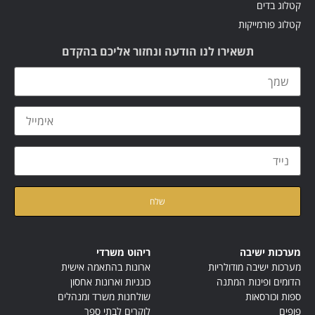
קטלוג בדים
קטלוג פורמייקות
תשאירו לנו הודעה ונחזור אליכם בהקדם
קראתי ואני מאשר/ת את
מדיניות הפרטיות
של האתר
מערכות ישיבה
ריהוט משרדי
מערכות ישיבה מודולריות
ארונות בהתאמה אישית
הדומים ופינות המתנה
כונניות וארונות אחסון
ספות וכורסאות
שולחנות משרד ומנהלים
פופים
לוקרים לבתי ספר