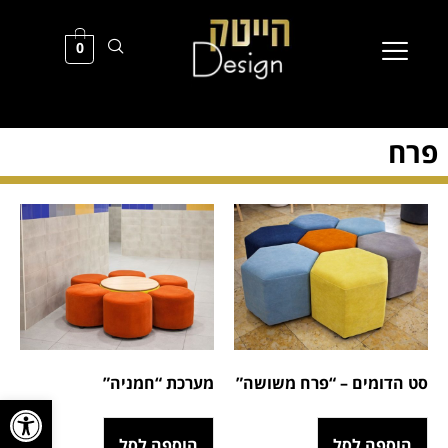
0
פרח
סט הדומים – “פרח משושה”
מערכת “חמניה”
פתח סרגל
הוספה לסל
הוספה לסל