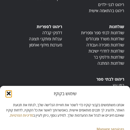
ריהוט לגני ילדים
ריהוט בהתאמה אישית
שולחנות
ריהוט לספריות
שולחנות לבתי ספר וספריות
דלפקי קבלה
שולחנות משרד ומנהלים
עגלות ומתקני תצוגה
שולחנות מזכירה ועבודה
מערכות מידוף ואחסון
שולחנות לחדרי ישיבות
שולחנות ודלפקי בר
שולחנות המתנה
ריהוט לבתי ספר
בתי עץ
במות ישיבה
שימוש בקוקיז
ריהוט לחדרי מורים
ריהוט מונטסורי
אנחנו משתמשים בקבצי קוקיז כדי לשפר את חוויית הגלישה שלך, לנתח את תנועת
ריהוט אנתרופוסופי
האתר, ולהציג לך תכנים מותאמים אישית. באפשרותך לאשר את כל הקוקיז, לדחות קוקיז
שאינם חיוניים או לנהל את ההעדפות שלך. למידע נוסף, ניתן לעיין ב
מדיניות הפרטיות
.
Manage services