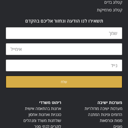
קטלוג בדים
קטלוג פורמייקות
תשאירו לנו הודעה ונחזור אליכם בהקדם
קראתי ואני מאשר/ת את
מדיניות הפרטיות
של האתר
מערכות ישיבה
ריהוט משרדי
מערכות ישיבה מודולריות
ארונות בהתאמה אישית
הדומים ופינות המתנה
כונניות וארונות אחסון
ספות וכורסאות
שולחנות משרד ומנהלים
פופים
לוקרים לבתי ספר