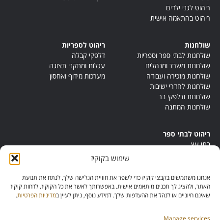
ריהוט לגני ילדים
ריהוט בהתאמה אישית
שולחנות
ריהוט לספריות
שולחנות לבתי ספר וספריות
דלפקי קבלה
שולחנות משרד ומנהלים
עגלות ומתקני תצוגה
שולחנות מזכירה ועבודה
מערכות מידוף ואחסון
שולחנות לחדרי ישיבות
שולחנות ודלפקי בר
שולחנות המתנה
ריהוט לבתי ספר
בתי עץ
במות ישיבה
שימוש בקוקיז
ריהוט לחדרי מורים
ריהוט מונטסורי
אנחנו משתמשים בקבצי קוקיז כדי לשפר את חוויית הגלישה שלך, לנתח את תנועת
ריהוט אנתרופוסופי
האתר, ולהציג לך תכנים מותאמים אישית. באפשרותך לאשר את כל הקוקיז, לדחות קוקיז
שאינם חיוניים או לנהל את ההעדפות שלך. למידע נוסף, ניתן לעיין ב
מדיניות הפרטיות
.
Manage services