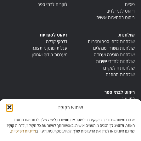
פופים
לוקרים לבתי ספר
ריהוט לגני ילדים
ריהוט בהתאמה אישית
שולחנות
ריהוט לספריות
שולחנות לבתי ספר וספריות
דלפקי קבלה
שולחנות משרד ומנהלים
עגלות ומתקני תצוגה
שולחנות מזכירה ועבודה
מערכות מידוף ואחסון
שולחנות לחדרי ישיבות
שולחנות ודלפקי בר
שולחנות המתנה
ריהוט לבתי ספר
בתי עץ
במות ישיבה
שימוש בקוקיז
ריהוט לחדרי מורים
ריהוט מונטסורי
אנחנו משתמשים בקבצי קוקיז כדי לשפר את חוויית הגלישה שלך, לנתח את תנועת
ריהוט אנתרופוסופי
האתר, ולהציג לך תכנים מותאמים אישית. באפשרותך לאשר את כל הקוקיז, לדחות קוקיז
שאינם חיוניים או לנהל את ההעדפות שלך. למידע נוסף, ניתן לעיין ב
מדיניות הפרטיות
.