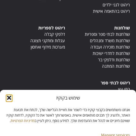
ריהוט לגני ילדים
ריהוט בהתאמה אישית
שולחנות
ריהוט לספריות
שולחנות לבתי ספר וספריות
דלפקי קבלה
שולחנות משרד ומנהלים
עגלות ומתקני תצוגה
שולחנות מזכירה ועבודה
מערכות מידוף ואחסון
שולחנות לחדרי ישיבות
שולחנות ודלפקי בר
שולחנות המתנה
ריהוט לבתי ספר
בתי עץ
במות ישיבה
שימוש בקוקיז
ריהוט לחדרי מורים
ריהוט מונטסורי
אנחנו משתמשים בקבצי קוקיז כדי לשפר את חוויית הגלישה שלך, לנתח את תנועת
ריהוט אנתרופוסופי
האתר, ולהציג לך תכנים מותאמים אישית. באפשרותך לאשר את כל הקוקיז, לדחות קוקיז
שאינם חיוניים או לנהל את ההעדפות שלך. למידע נוסף, ניתן לעיין ב
מדיניות הפרטיות
.
Manage services