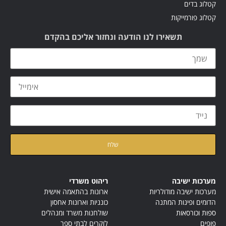
קטלוג בדים
קטלוג פורמייקות
תשאירו לנו הודעה ונחזור אליכם בהקדם
קראתי ואני מאשר/ת את
מדיניות הפרטיות
של האתר
מערכות ישיבה
ריהוט משרדי
מערכות ישיבה מודולריות
ארונות בהתאמה אישית
הדומים ופינות המתנה
כונניות וארונות אחסון
ספות וכורסאות
שולחנות משרד ומנהלים
פופים
לוקרים לבתי ספר