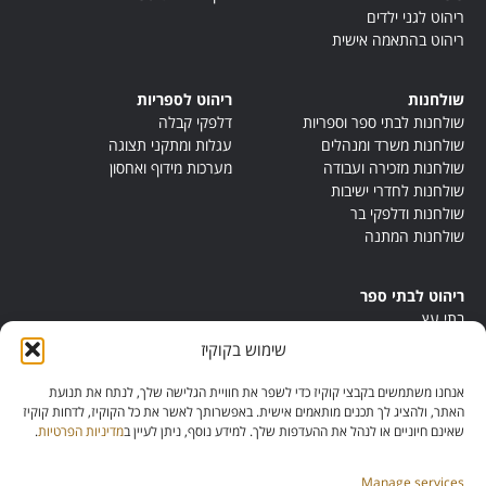
ריהוט לגני ילדים
ריהוט בהתאמה אישית
שולחנות
ריהוט לספריות
שולחנות לבתי ספר וספריות
דלפקי קבלה
שולחנות משרד ומנהלים
עגלות ומתקני תצוגה
שולחנות מזכירה ועבודה
מערכות מידוף ואחסון
שולחנות לחדרי ישיבות
שולחנות ודלפקי בר
שולחנות המתנה
ריהוט לבתי ספר
בתי עץ
במות ישיבה
שימוש בקוקיז
ריהוט לחדרי מורים
ריהוט מונטסורי
אנחנו משתמשים בקבצי קוקיז כדי לשפר את חוויית הגלישה שלך, לנתח את תנועת
ריהוט אנתרופוסופי
האתר, ולהציג לך תכנים מותאמים אישית. באפשרותך לאשר את כל הקוקיז, לדחות קוקיז
שאינם חיוניים או לנהל את ההעדפות שלך. למידע נוסף, ניתן לעיין ב
מדיניות הפרטיות
.
Manage services