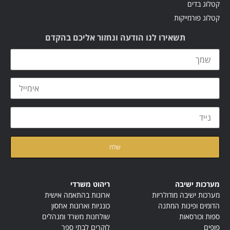
קטלוג בדים
קטלוג פורמייקות
תשאירו לנו הודעה ונחזור אליכם בהקדם
קראתי ואני מאשר/ת את
מדיניות הפרטיות
של האתר
מערכות ישיבה
ריהוט משרדי
מערכות ישיבה מודולריות
ארונות בהתאמה אישית
הדומים ופינות המתנה
כונניות וארונות אחסון
ספות וכורסאות
שולחנות משרד ומנהלים
פופים
לוקרים לבתי ספר