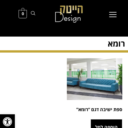
0
רומא
ספת ישיבה דגם “רומא”
פתח סרגל
הוספה לסל