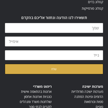
קטלוג בדים
קטלוג פורמייקות
תשאירו לנו הודעה ונחזור אליכם בהקדם
קראתי ואני מאשר/ת את
מדיניות הפרטיות
של האתר
מערכות ישיבה
ריהוט משרדי
מערכות ישיבה מודולריות
ארונות בהתאמה אישית
הדומים ופינות המתנה
כונניות וארונות אחסון
ספות וכורסאות
שולחנות משרד ומנהלים
פופים
לוקרים לבתי ספר