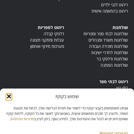
ריהוט לגני ילדים
ריהוט בהתאמה אישית
שולחנות
ריהוט לספריות
שולחנות לבתי ספר וספריות
דלפקי קבלה
שולחנות משרד ומנהלים
עגלות ומתקני תצוגה
שולחנות מזכירה ועבודה
מערכות מידוף ואחסון
שולחנות לחדרי ישיבות
שולחנות ודלפקי בר
שולחנות המתנה
ריהוט לבתי ספר
בתי עץ
במות ישיבה
שימוש בקוקיז
ריהוט לחדרי מורים
ריהוט מונטסורי
אנחנו משתמשים בקבצי קוקיז כדי לשפר את חוויית הגלישה שלך, לנתח את תנועת
ריהוט אנתרופוסופי
האתר, ולהציג לך תכנים מותאמים אישית. באפשרותך לאשר את כל הקוקיז, לדחות קוקיז
שאינם חיוניים או לנהל את ההעדפות שלך. למידע נוסף, ניתן לעיין ב
מדיניות הפרטיות
.
Manage services