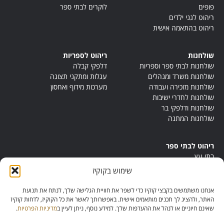
פופים
לוקרים לבתי ספר
ריהוט לגני ילדים
ריהוט בהתאמה אישית
שולחנות
ריהוט לספריות
שולחנות לבתי ספר וספריות
דלפקי קבלה
שולחנות משרד ומנהלים
עגלות ומתקני תצוגה
שולחנות מזכירה ועבודה
מערכות מידוף ואחסון
שולחנות לחדרי ישיבות
שולחנות ודלפקי בר
שולחנות המתנה
ריהוט לבתי ספר
בתי עץ
במות ישיבה
שימוש בקוקיז
ריהוט לחדרי מורים
ריהוט מונטסורי
אנחנו משתמשים בקבצי קוקיז כדי לשפר את חוויית הגלישה שלך, לנתח את תנועת
ריהוט אנתרופוסופי
האתר, ולהציג לך תכנים מותאמים אישית. באפשרותך לאשר את כל הקוקיז, לדחות קוקיז
שאינם חיוניים או לנהל את ההעדפות שלך. למידע נוסף, ניתן לעיין ב
מדיניות הפרטיות
.