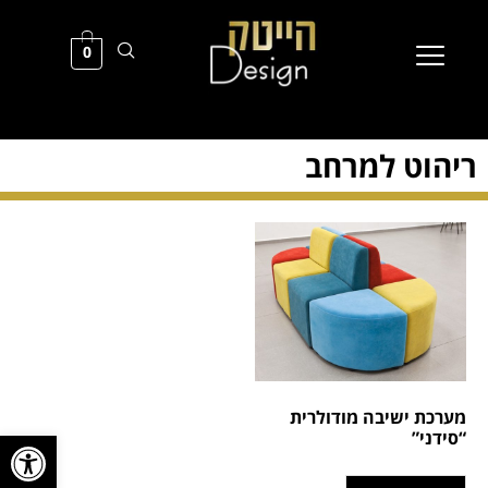
0
ריהוט למרחב
מערכת ישיבה מודולרית
פתח סרגל
“סידני”