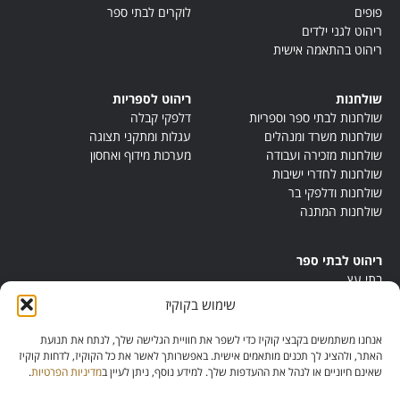
פופים
לוקרים לבתי ספר
ריהוט לגני ילדים
ריהוט בהתאמה אישית
שולחנות
ריהוט לספריות
שולחנות לבתי ספר וספריות
דלפקי קבלה
שולחנות משרד ומנהלים
עגלות ומתקני תצוגה
שולחנות מזכירה ועבודה
מערכות מידוף ואחסון
שולחנות לחדרי ישיבות
שולחנות ודלפקי בר
שולחנות המתנה
ריהוט לבתי ספר
בתי עץ
במות ישיבה
שימוש בקוקיז
ריהוט לחדרי מורים
ריהוט מונטסורי
אנחנו משתמשים בקבצי קוקיז כדי לשפר את חוויית הגלישה שלך, לנתח את תנועת
ריהוט אנתרופוסופי
האתר, ולהציג לך תכנים מותאמים אישית. באפשרותך לאשר את כל הקוקיז, לדחות קוקיז
שאינם חיוניים או לנהל את ההעדפות שלך. למידע נוסף, ניתן לעיין ב
מדיניות הפרטיות
.