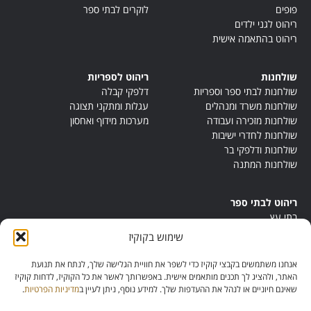
פופים
לוקרים לבתי ספר
ריהוט לגני ילדים
ריהוט בהתאמה אישית
שולחנות
ריהוט לספריות
שולחנות לבתי ספר וספריות
דלפקי קבלה
שולחנות משרד ומנהלים
עגלות ומתקני תצוגה
שולחנות מזכירה ועבודה
מערכות מידוף ואחסון
שולחנות לחדרי ישיבות
שולחנות ודלפקי בר
שולחנות המתנה
ריהוט לבתי ספר
בתי עץ
במות ישיבה
שימוש בקוקיז
ריהוט לחדרי מורים
ריהוט מונטסורי
אנחנו משתמשים בקבצי קוקיז כדי לשפר את חוויית הגלישה שלך, לנתח את תנועת
ריהוט אנתרופוסופי
האתר, ולהציג לך תכנים מותאמים אישית. באפשרותך לאשר את כל הקוקיז, לדחות קוקיז
שאינם חיוניים או לנהל את ההעדפות שלך. למידע נוסף, ניתן לעיין ב
מדיניות הפרטיות
.