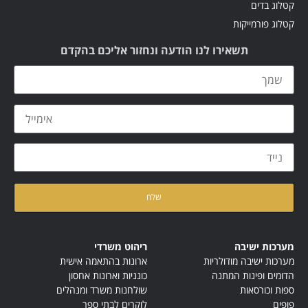
קטלוג בדים
קטלוג פורמייקות
תשאירו לנו הודעה ונחזור אליכם בהקדם
קראתי ואני מאשר/ת את
מדיניות הפרטיות
של האתר
מערכות ישיבה
ריהוט משרדי
מערכות ישיבה מודולריות
ארונות בהתאמה אישית
הדומים ופינות המתנה
כונניות וארונות אחסון
ספות וכורסאות
שולחנות משרד ומנהלים
פופים
לוקרים לבתי ספר