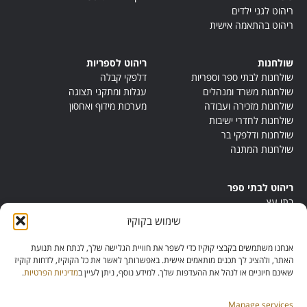
ריהוט לגני ילדים
ריהוט בהתאמה אישית
שולחנות
ריהוט לספריות
שולחנות לבתי ספר וספריות
דלפקי קבלה
שולחנות משרד ומנהלים
עגלות ומתקני תצוגה
שולחנות מזכירה ועבודה
מערכות מידוף ואחסון
שולחנות לחדרי ישיבות
שולחנות ודלפקי בר
שולחנות המתנה
ריהוט לבתי ספר
בתי עץ
במות ישיבה
שימוש בקוקיז
ריהוט לחדרי מורים
ריהוט מונטסורי
אנחנו משתמשים בקבצי קוקיז כדי לשפר את חוויית הגלישה שלך, לנתח את תנועת
ריהוט אנתרופוסופי
האתר, ולהציג לך תכנים מותאמים אישית. באפשרותך לאשר את כל הקוקיז, לדחות קוקיז
שאינם חיוניים או לנהל את ההעדפות שלך. למידע נוסף, ניתן לעיין ב
מדיניות הפרטיות
.
Manage services