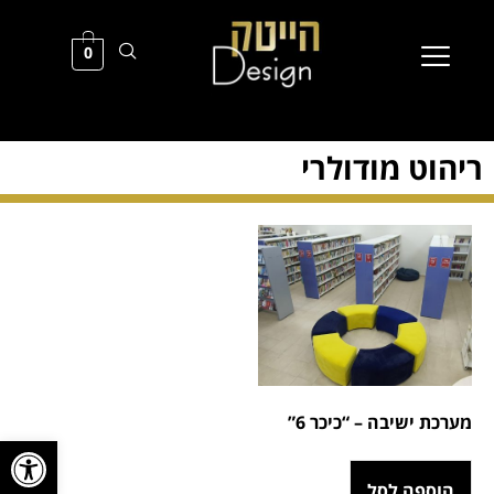
0
ריהוט מודולרי
מערכת ישיבה – “כיכר 6”
פתח סרגל
הוספה לסל