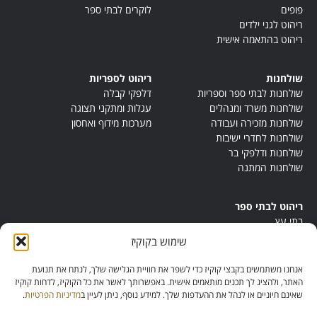
פופים
לוקרים לבתי ספר
ריהוט לגני ילדים
ריהוט בהתאמה אישית
שולחנות
ריהוט לספריות
שולחנות לבתי ספר וספריות
דלפקי קבלה
שולחנות משרד ומנהלים
עגלות ומתקני תצוגה
שולחנות מזכירה ועבודה
מערכות מידוף ואחסון
שולחנות לחדרי ישיבות
שולחנות ודלפקי בר
שולחנות המתנה
ריהוט לבתי ספר
בתי עץ
במות ישיבה
שימוש בקוקיז
ריהוט לחדרי מורים
ריהוט מונטסורי
אנחנו משתמשים בקבצי קוקיז כדי לשפר את חוויית הגלישה שלך, לנתח את תנועת
ריהוט אנתרופוסופי
האתר, ולהציג לך תכנים מותאמים אישית. באפשרותך לאשר את כל הקוקיז, לדחות קוקיז
שאינם חיוניים או לנהל את ההעדפות שלך. למידע נוסף, ניתן לעיין ב
מדיניות הפרטיות
.