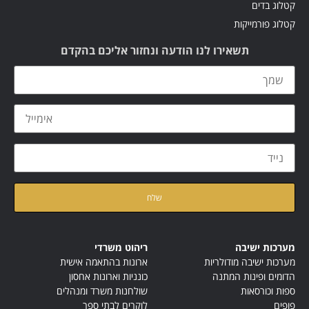
קטלוג בדים
קטלוג פורמייקות
תשאירו לנו הודעה ונחזור אליכם בהקדם
קראתי ואני מאשר/ת את
מדיניות הפרטיות
של האתר
מערכות ישיבה
ריהוט משרדי
מערכות ישיבה מודולריות
ארונות בהתאמה אישית
הדומים ופינות המתנה
כונניות וארונות אחסון
ספות וכורסאות
שולחנות משרד ומנהלים
פופים
לוקרים לבתי ספר