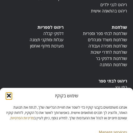
ריהוט לגני ילדים
ריהוט בהתאמה אישית
שולחנות
ריהוט לספריות
שולחנות לבתי ספר וספריות
דלפקי קבלה
שולחנות משרד ומנהלים
עגלות ומתקני תצוגה
שולחנות מזכירה ועבודה
מערכות מידוף ואחסון
שולחנות לחדרי ישיבות
שולחנות ודלפקי בר
שולחנות המתנה
ריהוט לבתי ספר
בתי עץ
במות ישיבה
שימוש בקוקיז
ריהוט לחדרי מורים
ריהוט מונטסורי
אנחנו משתמשים בקבצי קוקיז כדי לשפר את חוויית הגלישה שלך, לנתח את תנועת
ריהוט אנתרופוסופי
האתר, ולהציג לך תכנים מותאמים אישית. באפשרותך לאשר את כל הקוקיז, לדחות קוקיז
שאינם חיוניים או לנהל את ההעדפות שלך. למידע נוסף, ניתן לעיין ב
מדיניות הפרטיות
.
Manage services