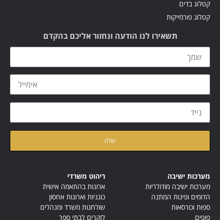
קטלוג בדים
קטלוג פורמייקות
תשאירו לנו הודעה ונחזור אליכם בהקדם
קראתי ואני מאשר/ת את
מדיניות הפרטיות
של האתר
מערכות ישיבה
ריהוט משרדי
מערכות ישיבה מודולריות
ארונות בהתאמה אישית
הדומים ופינות המתנה
כונניות וארונות אחסון
ספות וכורסאות
שולחנות משרד ומנהלים
פופים
לוקרים לבתי ספר