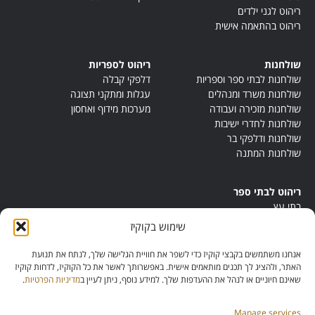
ריהוט לגני ילדים
ריהוט בהתאמה אישית
שולחנות
ריהוט לספריות
שולחנות לבתי ספר וספריות
דלפקי קבלה
שולחנות משרד ומנהלים
עגלות ומתקני תצוגה
שולחנות מזכירה ועבודה
מערכות מידוף ואחסון
שולחנות לחדרי ישיבות
שולחנות ודלפקי בר
שולחנות המתנה
ריהוט לבתי ספר
בתי עץ
במות ישיבה
שימוש בקוקיז
ריהוט לחדרי מורים
ריהוט מונטסורי
אנחנו משתמשים בקבצי קוקיז כדי לשפר את חוויית הגלישה שלך, לנתח את תנועת
ריהוט אנתרופוסופי
האתר, ולהציג לך תכנים מותאמים אישית. באפשרותך לאשר את כל הקוקיז, לדחות קוקיז
שאינם חיוניים או לנהל את ההעדפות שלך. למידע נוסף, ניתן לעיין ב
מדיניות הפרטיות
.
Manage services