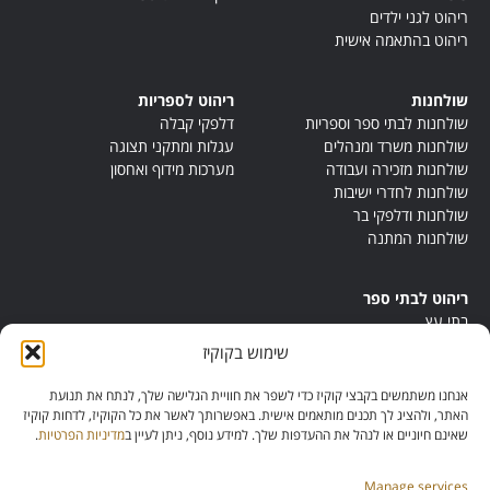
ריהוט לגני ילדים
ריהוט בהתאמה אישית
שולחנות
ריהוט לספריות
שולחנות לבתי ספר וספריות
דלפקי קבלה
שולחנות משרד ומנהלים
עגלות ומתקני תצוגה
שולחנות מזכירה ועבודה
מערכות מידוף ואחסון
שולחנות לחדרי ישיבות
שולחנות ודלפקי בר
שולחנות המתנה
ריהוט לבתי ספר
בתי עץ
במות ישיבה
שימוש בקוקיז
ריהוט לחדרי מורים
ריהוט מונטסורי
אנחנו משתמשים בקבצי קוקיז כדי לשפר את חוויית הגלישה שלך, לנתח את תנועת
ריהוט אנתרופוסופי
האתר, ולהציג לך תכנים מותאמים אישית. באפשרותך לאשר את כל הקוקיז, לדחות קוקיז
שאינם חיוניים או לנהל את ההעדפות שלך. למידע נוסף, ניתן לעיין ב
מדיניות הפרטיות
.
Manage services