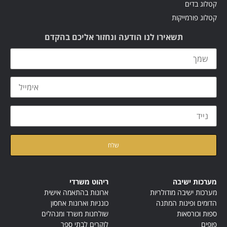
קטלוג בדים
קטלוג פורמייקות
תשאירו לנו הודעה ונחזור אליכם בהקדם
קראתי ואני מאשר/ת את
מדיניות הפרטיות
של האתר
מערכות ישיבה
ריהוט משרדי
מערכות ישיבה מודולריות
ארונות בהתאמה אישית
הדומים ופינות המתנה
כונניות וארונות אחסון
ספות וכורסאות
שולחנות משרד ומנהלים
פופים
לוקרים לבתי ספר