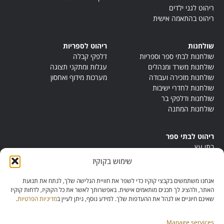
ריהוט לגני ילדים
ריהוט בהתאמה אישית
שולחנות
ריהוט לספריות
שולחנות לבתי ספר וספריות
דלפקי קבלה
שולחנות משרד ומנהלים
עגלות ומתקני תצוגה
שולחנות מזכירה ועבודה
מערכות מידוף ואחסון
שולחנות לחדרי ישיבות
שולחנות ודלפקי בר
שולחנות המתנה
ריהוט לבתי ספר
בתי עץ
במות ישיבה
שימוש בקוקיז
ריהוט לחדרי מורים
ריהוט מונטסורי
אנחנו משתמשים בקבצי קוקיז כדי לשפר את חוויית הגלישה שלך, לנתח את תנועת
ריהוט אנתרופוסופי
האתר, ולהציג לך תכנים מותאמים אישית. באפשרותך לאשר את כל הקוקיז, לדחות קוקיז
שאינם חיוניים או לנהל את ההעדפות שלך. למידע נוסף, ניתן לעיין ב
מדיניות הפרטיות
.
Manage services