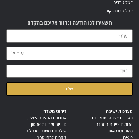
קטלוג בדים
קטלוג פורמייקות
תשאירו לנו הודעה ונחזור אליכם בהקדם
קראתי ואני מאשר/ת את
מדיניות הפרטיות
של האתר
מערכות ישיבה
ריהוט משרדי
מערכות ישיבה מודולריות
ארונות בהתאמה אישית
הדומים ופינות המתנה
כונניות וארונות אחסון
ספות וכורסאות
שולחנות משרד ומנהלים
פופים
לוקרים לבתי ספר