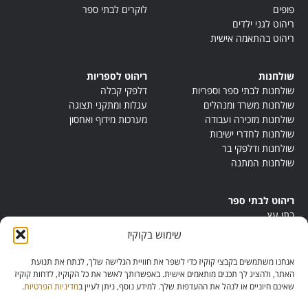
פופים
לוקרים לבתי ספר
ריהוט לגני ילדים
ריהוט בהתאמה אישית
שולחנות
ריהוט לספריות
שולחנות לבתי ספר וספריות
דלפקי קבלה
שולחנות משרד ומנהלים
עגלות ומתקני תצוגה
שולחנות מזכירה ועבודה
מערכות מידוף ואחסון
שולחנות לחדרי ישיבות
שולחנות ודלפקי בר
שולחנות המתנה
ריהוט לבתי ספר
בתי עץ
במות ישיבה
שימוש בקוקיז
ריהוט לחדרי מורים
ריהוט מונטסורי
אנחנו משתמשים בקבצי קוקיז כדי לשפר את חוויית הגלישה שלך, לנתח את תנועת
ריהוט אנתרופוסופי
האתר, ולהציג לך תכנים מותאמים אישית. באפשרותך לאשר את כל הקוקיז, לדחות קוקיז
שאינם חיוניים או לנהל את ההעדפות שלך. למידע נוסף, ניתן לעיין ב
מדיניות הפרטיות
.