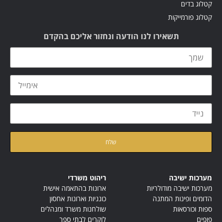
קטלוג בדים
קטלוג פורמייקות
תשאירו לנו הודעה ונחזור אליכם בהקדם
קראתי ואני מאשר/ת את
מדיניות הפרטיות
של האתר
מערכות ישיבה
ריהוט משרדי
מערכות ישיבה מודולריות
ארונות בהתאמה אישית
הדומים ופינות המתנה
כונניות וארונות אחסון
ספות וכורסאות
שולחנות משרד ומנהלים
פופים
לוקרים לבתי ספר