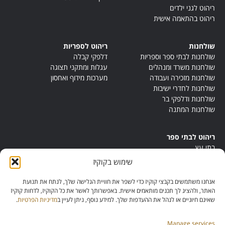
ריהוט לגני ילדים
ריהוט בהתאמה אישית
שולחנות
ריהוט לספריות
שולחנות לבתי ספר וספריות
דלפקי קבלה
שולחנות משרד ומנהלים
עגלות ומתקני תצוגה
שולחנות מזכירה ועבודה
מערכות מידוף ואחסון
שולחנות לחדרי ישיבות
שולחנות ודלפקי בר
שולחנות המתנה
ריהוט לבתי ספר
בתי עץ
במות ישיבה
שימוש בקוקיז
ריהוט לחדרי מורים
ריהוט מונטסורי
אנחנו משתמשים בקבצי קוקיז כדי לשפר את חוויית הגלישה שלך, לנתח את תנועת
ריהוט אנתרופוסופי
האתר, ולהציג לך תכנים מותאמים אישית. באפשרותך לאשר את כל הקוקיז, לדחות קוקיז
שאינם חיוניים או לנהל את ההעדפות שלך. למידע נוסף, ניתן לעיין ב
מדיניות הפרטיות
.
Manage services