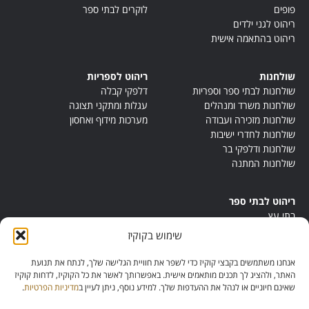
פופים
לוקרים לבתי ספר
ריהוט לגני ילדים
ריהוט בהתאמה אישית
שולחנות
ריהוט לספריות
שולחנות לבתי ספר וספריות
דלפקי קבלה
שולחנות משרד ומנהלים
עגלות ומתקני תצוגה
שולחנות מזכירה ועבודה
מערכות מידוף ואחסון
שולחנות לחדרי ישיבות
שולחנות ודלפקי בר
שולחנות המתנה
ריהוט לבתי ספר
בתי עץ
במות ישיבה
שימוש בקוקיז
ריהוט לחדרי מורים
ריהוט מונטסורי
אנחנו משתמשים בקבצי קוקיז כדי לשפר את חוויית הגלישה שלך, לנתח את תנועת
ריהוט אנתרופוסופי
האתר, ולהציג לך תכנים מותאמים אישית. באפשרותך לאשר את כל הקוקיז, לדחות קוקיז
שאינם חיוניים או לנהל את ההעדפות שלך. למידע נוסף, ניתן לעיין ב
מדיניות הפרטיות
.