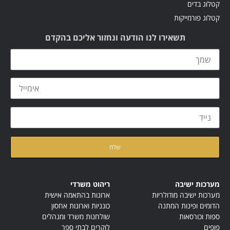
קטלוג בדים
קטלוג פורמייקות
תשאירו לנו הודעה ונחזור אליכם בהקדם
קראתי ואני מאשר/ת את
מדיניות הפרטיות
של האתר
מערכות ישיבה
ריהוט משרדי
מערכות ישיבה מודולריות
ארונות בהתאמה אישית
הדומים ופינות המתנה
כונניות וארונות אחסון
ספות וכורסאות
שולחנות משרד ומנהלים
פופים
לוקרים לבתי ספר