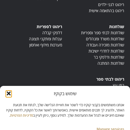
ריהוט לגני ילדים
ריהוט בהתאמה אישית
שולחנות
ריהוט לספריות
שולחנות לבתי ספר וספריות
דלפקי קבלה
שולחנות משרד ומנהלים
עגלות ומתקני תצוגה
שולחנות מזכירה ועבודה
מערכות מידוף ואחסון
שולחנות לחדרי ישיבות
שולחנות ודלפקי בר
שולחנות המתנה
ריהוט לבתי ספר
בתי עץ
במות ישיבה
שימוש בקוקיז
ריהוט לחדרי מורים
ריהוט מונטסורי
אנחנו משתמשים בקבצי קוקיז כדי לשפר את חוויית הגלישה שלך, לנתח את תנועת
ריהוט אנתרופוסופי
האתר, ולהציג לך תכנים מותאמים אישית. באפשרותך לאשר את כל הקוקיז, לדחות קוקיז
שאינם חיוניים או לנהל את ההעדפות שלך. למידע נוסף, ניתן לעיין ב
מדיניות הפרטיות
.
Manage services